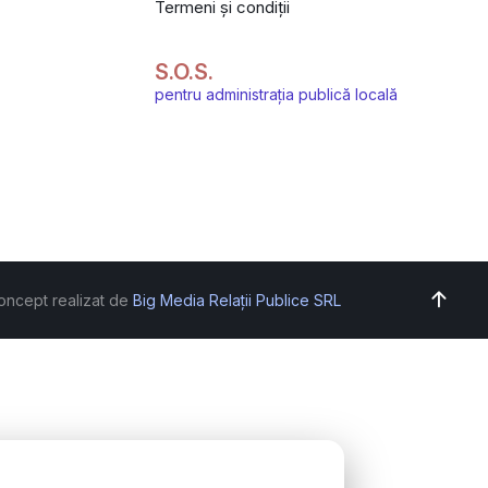
Termeni și condiții
S.O.S.
pentru administrația publică locală
oncept realizat de
Big Media Relații Publice SRL