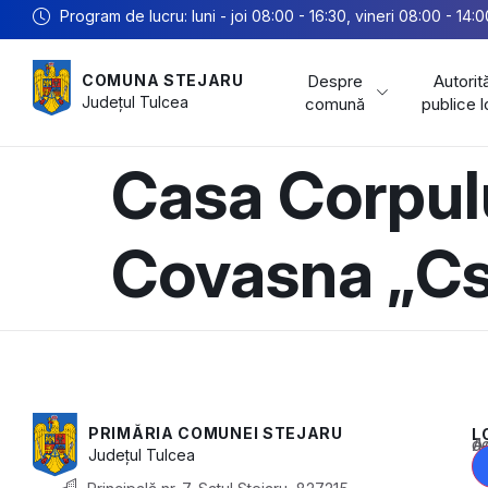
Program de lucru: luni - joi 08:00 - 16:30, vineri 08:00 - 14:0
Despre
Autorită
COMUNA STEJARU
Județul
Tulcea
comună
publice 
Casa Corpulu
Covasna „Cs
PRIMĂRIA COMUNEI STEJARU
L
Acest conținu
Județul
Tulcea