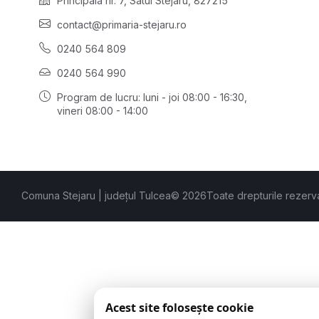
Principală nr. 7, Satul Stejaru, 827215
contact@primaria-stejaru.ro
0240 564 809
0240 564 990
Program de lucru: luni - joi 08:00 - 16:30,
vineri 08:00 - 14:00
Comuna Stejaru | județul Tulcea
© 2026
Toate drepturile rezerv
Acest site folosește cookie