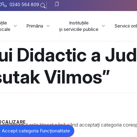
0
0240 564 809
țile
Instituțiile
Primăria
Servicii on
locale
și serviciile publice
i Didactic a Jud
utak Vilmos”
OCALIZARE
t este blocat până când acceptați categoria corespunzătoare de cookie-uri.
Accept categoria Funcționalitate