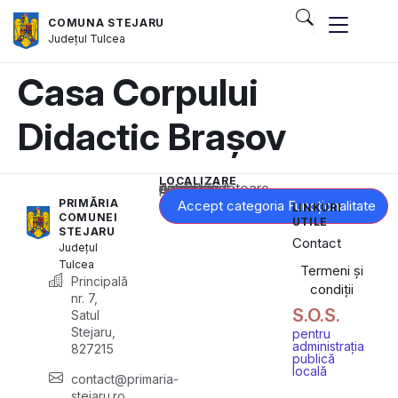
COMUNA STEJARU
Județul
Tulcea
Casa Corpului
Didactic Brașov
LOCALIZARE
Acest conținut este blocat până când acceptați categoria corespunzătoare de cookie-uri.
PRIMĂRIA
Accept categoria Funcționalitate
LINKURI
COMUNEI
UTILE
STEJARU
Contact
Județul
Tulcea
Termeni și
Principală
condiții
nr. 7,
S.O.S.
Satul
Stejaru,
pentru
administrația
827215
publică
locală
contact@primaria-
stejaru.ro