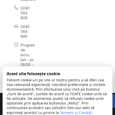
0240
564
809
0240
564
990
Program
de
lucru:
luni - joi
08:00 -
16:30,
Acest site folosește cookie
vineri
08:00 -
Folosim cookie-uri pe site-ul nostru pentru a vă oferi cea
14:00
mai relevantă experiență, reținând preferințele și vizitele
dumneavoastră. Prin efectuarea unui click pe butonul
„Sunt de acord”, sunteți de acord ca TOATE cookie-urile să
Open 
fie utilizate. De asemenea, puteți să refuzați cookie-urile
Concept realizat de
Big Media Relații Publice SRL
opționale prin apăsarea butonului „Refuz”. Prin
continuarea accesării sau utilizării Site-ului web vă
exprimați acordul cu privire la
Comuna
Termeni și Condiții
©
Toate
.