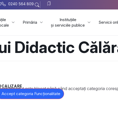
0
0240 564 809
țile
Instituțiile
Primăria
Servicii on
locale
și serviciile publice
i Didactic Călăr
OCALIZARE
t este blocat până când acceptați categoria corespunzătoare de cookie-uri.
Accept categoria Funcționalitate