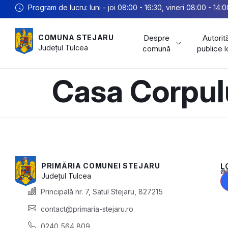
Program de lucru: luni - joi 08:00 - 16:30, vineri 08:00 - 14:0
Despre
Autorită
COMUNA STEJARU
Județul
Tulcea
comună
publice 
Casa Corpul
PRIMĂRIA COMUNEI STEJARU
L
Acest conținu
Județul
Tulcea
Principală nr. 7, Satul Stejaru, 827215
contact@primaria-stejaru.ro
0240 564 809