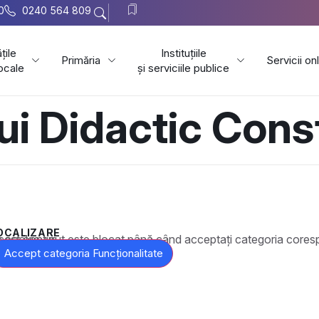
0
0240 564 809
țile
Instituțiile
Primăria
Servicii on
locale
și serviciile publice
ui Didactic Cons
OCALIZARE
t este blocat până când acceptați categoria corespunzătoare de cookie-uri.
Accept categoria Funcționalitate