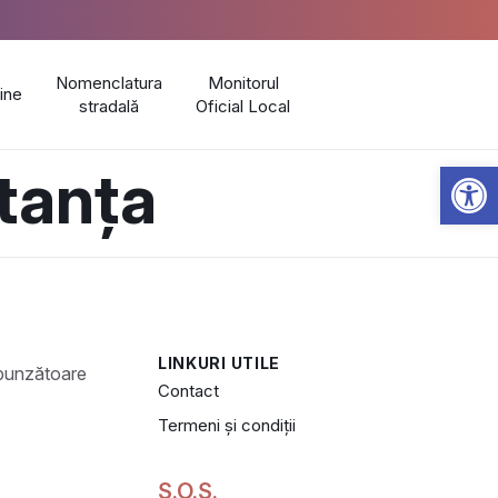
Nomenclatura
Monitorul
line
stradală
Oficial Local
Open 
tanța
LINKURI UTILE
Contact
Termeni și condiții
S.O.S.