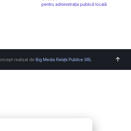
pentru administrația publică locală
oncept realizat de
Big Media Relații Publice SRL