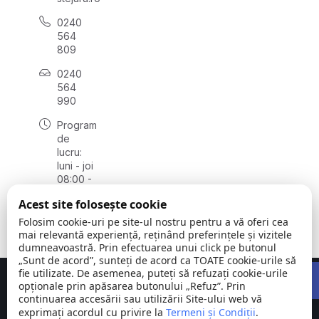
0240
564
809
0240
564
990
Program
de
lucru:
luni - joi
08:00 -
16:30,
Acest site folosește cookie
vineri
08:00 -
Folosim cookie-uri pe site-ul nostru pentru a vă oferi cea
14:00
mai relevantă experiență, reținând preferințele și vizitele
dumneavoastră. Prin efectuarea unui click pe butonul
„Sunt de acord”, sunteți de acord ca TOATE cookie-urile să
Open 
fie utilizate. De asemenea, puteți să refuzați cookie-urile
Concept realizat de
Big Media Relații Publice SRL
opționale prin apăsarea butonului „Refuz”. Prin
continuarea accesării sau utilizării Site-ului web vă
exprimați acordul cu privire la
Comuna
Termeni și Condiții
©
Toate
.