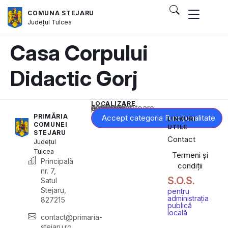
COMUNA STEJARU
Județul
Tulcea
Casa Corpului
Didactic Gorj
LOCALIZARE
Acest conținut este blocat până când acceptați categoria corespunzătoare de cookie-uri.
PRIMĂRIA
Accept categoria Funcționalitate
LINKURI
COMUNEI
UTILE
STEJARU
Contact
Județul
Tulcea
Termeni și
Principală
condiții
nr. 7,
S.O.S.
Satul
Stejaru,
pentru
administrația
827215
publică
locală
contact@primaria-
stejaru.ro