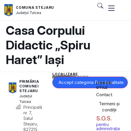
COMUNA STEJARU
Județul
Tulcea
Casa Corpului
Didactic „Spiru
Haret” Iași
LOCALIZARE
Acest conținut este blocat până când acceptați categoria corespunzătoare de cookie-uri.
PRIMĂRIA
Accept categoria Funcționalitate
LINKURI
COMUNEI
UTILE
STEJARU
Contact
Județul
Tulcea
Termeni și
Principală
condiții
nr. 7,
S.O.S.
Satul
Stejaru,
pentru
administrația
827215