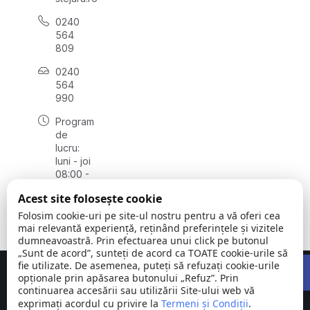
0240
564
809
0240
564
990
Program
de
lucru:
luni - joi
08:00 -
16:30,
Acest site folosește cookie
vineri
08:00 -
Folosim cookie-uri pe site-ul nostru pentru a vă oferi cea
14:00
mai relevantă experiență, reținând preferințele și vizitele
dumneavoastră. Prin efectuarea unui click pe butonul
„Sunt de acord”, sunteți de acord ca TOATE cookie-urile să
Open 
fie utilizate. De asemenea, puteți să refuzați cookie-urile
Concept realizat de
Big Media Relații Publice SRL
opționale prin apăsarea butonului „Refuz”. Prin
continuarea accesării sau utilizării Site-ului web vă
exprimați acordul cu privire la
Comuna
Termeni și Condiții
©
Toate
.