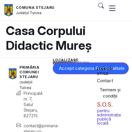
COMUNA STEJARU
Județul
Tulcea
Casa Corpului
Didactic Mureș
LOCALIZARE
Acest conținut este blocat până când acceptați categoria corespunzătoare de cookie-uri.
PRIMĂRIA
Accept categoria Funcționalitate
LINKURI
COMUNEI
UTILE
STEJARU
Contact
Județul
Tulcea
Termeni și
Principală
condiții
nr. 7,
S.O.S.
Satul
Stejaru,
pentru
administrația
827215
publică
locală
contact@primaria-
stejaru.ro