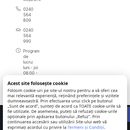
0240
564
809
0240
564
990
Program
de
lucru:
luni - joi
08:00 -
16:30,
Acest site folosește cookie
vineri
08:00 -
Folosim cookie-uri pe site-ul nostru pentru a vă oferi cea
14:00
mai relevantă experiență, reținând preferințele și vizitele
dumneavoastră. Prin efectuarea unui click pe butonul
„Sunt de acord”, sunteți de acord ca TOATE cookie-urile să
Open 
fie utilizate. De asemenea, puteți să refuzați cookie-urile
Concept realizat de
Big Media Relații Publice SRL
opționale prin apăsarea butonului „Refuz”. Prin
continuarea accesării sau utilizării Site-ului web vă
exprimați acordul cu privire la
Comuna
Termeni și Condiții
©
Toate
.