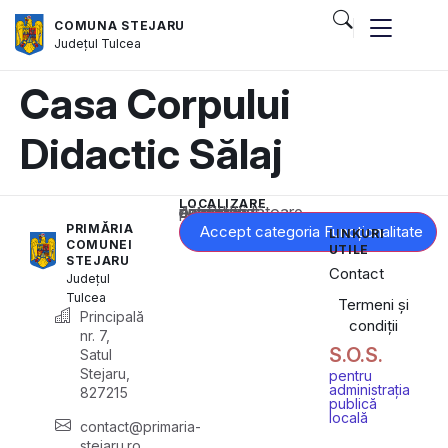
COMUNA STEJARU
Județul
Tulcea
Casa Corpului
Didactic Sălaj
LOCALIZARE
Acest conținut este blocat până când acceptați categoria corespunzătoare de cookie-uri.
PRIMĂRIA
Accept categoria Funcționalitate
LINKURI
COMUNEI
UTILE
STEJARU
Contact
Județul
Tulcea
Termeni și
Principală
condiții
nr. 7,
S.O.S.
Satul
Stejaru,
pentru
administrația
827215
publică
locală
contact@primaria-
stejaru.ro