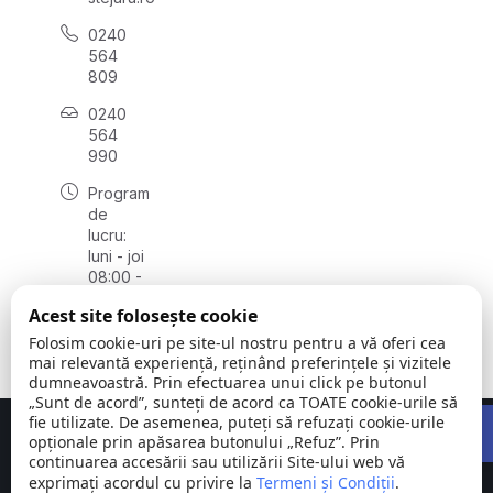
0240
564
809
0240
564
990
Program
de
lucru:
luni - joi
08:00 -
16:30,
Acest site folosește cookie
vineri
08:00 -
Folosim cookie-uri pe site-ul nostru pentru a vă oferi cea
14:00
mai relevantă experiență, reținând preferințele și vizitele
dumneavoastră. Prin efectuarea unui click pe butonul
„Sunt de acord”, sunteți de acord ca TOATE cookie-urile să
Open 
fie utilizate. De asemenea, puteți să refuzați cookie-urile
Concept realizat de
Big Media Relații Publice SRL
opționale prin apăsarea butonului „Refuz”. Prin
continuarea accesării sau utilizării Site-ului web vă
exprimați acordul cu privire la
Comuna
Termeni și Condiții
©
Toate
.