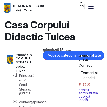
COMUNA STEJARU
Județul
Tulcea
Casa Corpului
Didactic Tulcea
LOCALIZARE
Acest conținut este blocat până când acceptați categoria corespunzătoare de cookie-uri.
PRIMĂRIA
Accept categoria Funcționalitate
LINKURI
COMUNEI
UTILE
STEJARU
Contact
Județul
Tulcea
Termeni și
Principală
condiții
nr. 7,
S.O.S.
Satul
Stejaru,
pentru
administrația
827215
publică
locală
contact@primaria-
stejaru.ro