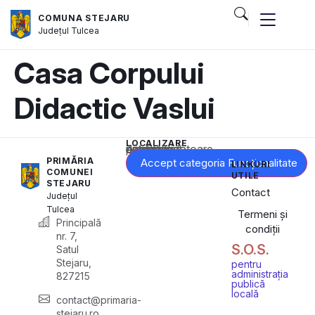
COMUNA STEJARU
Județul
Tulcea
Casa Corpului
Didactic Vaslui
LOCALIZARE
Acest conținut este blocat până când acceptați categoria corespunzătoare de cookie-uri.
PRIMĂRIA
Accept categoria Funcționalitate
LINKURI
COMUNEI
UTILE
STEJARU
Contact
Județul
Tulcea
Termeni și
Principală
condiții
nr. 7,
S.O.S.
Satul
Stejaru,
pentru
administrația
827215
publică
locală
contact@primaria-
stejaru.ro