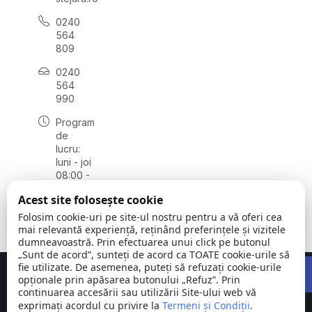
0240
564
809
0240
564
990
Program
de
lucru:
luni - joi
08:00 -
16:30,
Acest site folosește cookie
vineri
08:00 -
Folosim cookie-uri pe site-ul nostru pentru a vă oferi cea
14:00
mai relevantă experiență, reținând preferințele și vizitele
dumneavoastră. Prin efectuarea unui click pe butonul
„Sunt de acord”, sunteți de acord ca TOATE cookie-urile să
Open 
fie utilizate. De asemenea, puteți să refuzați cookie-urile
Concept realizat de
Big Media Relații Publice SRL
opționale prin apăsarea butonului „Refuz”. Prin
continuarea accesării sau utilizării Site-ului web vă
exprimați acordul cu privire la
Comuna
Termeni și Condiții
©
Toate
.