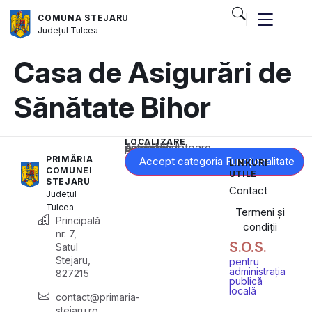
COMUNA STEJARU
Județul
Tulcea
Casa de Asigurări de
Sănătate Bihor
LOCALIZARE
Acest conținut este blocat până când acceptați categoria corespunzătoare de cookie-uri.
PRIMĂRIA
Accept categoria Funcționalitate
LINKURI
COMUNEI
UTILE
STEJARU
Contact
Județul
Tulcea
Termeni și
Principală
condiții
nr. 7,
S.O.S.
Satul
Stejaru,
pentru
administrația
827215
publică
locală
contact@primaria-
stejaru.ro