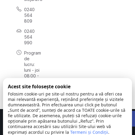
0240
564
809
0240
564
990
Program
de
lucru:
luni - joi
08:00 -
16:30,
Acest site folosește cookie
vineri
08:00 -
Folosim cookie-uri pe site-ul nostru pentru a vă oferi cea
14:00
mai relevantă experiență, reținând preferințele și vizitele
dumneavoastră. Prin efectuarea unui click pe butonul
„Sunt de acord”, sunteți de acord ca TOATE cookie-urile să
Open 
fie utilizate. De asemenea, puteți să refuzați cookie-urile
Concept realizat de
Big Media Relații Publice SRL
opționale prin apăsarea butonului „Refuz”. Prin
continuarea accesării sau utilizării Site-ului web vă
exprimați acordul cu privire la
Comuna
Termeni și Condiții
©
Toate
.