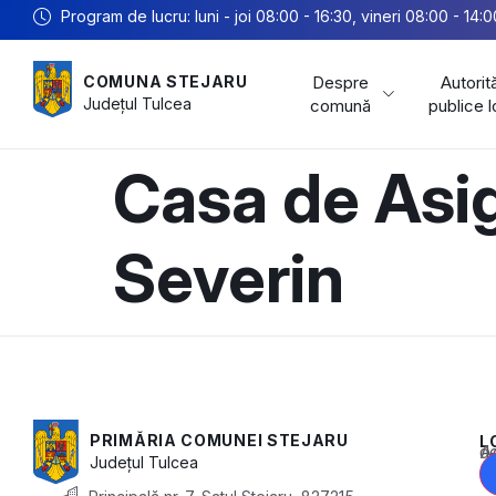
Program de lucru: luni - joi 08:00 - 16:30, vineri 08:00 - 14:0
Despre
Autorită
COMUNA STEJARU
Județul
Tulcea
comună
publice 
Casa de Asig
Severin
PRIMĂRIA COMUNEI STEJARU
L
Acest conținu
Județul
Tulcea