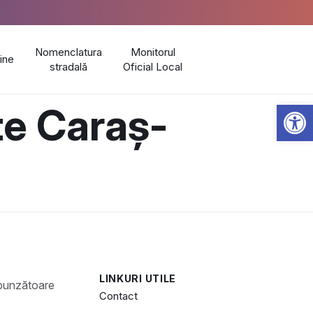
Nomenclatura
Monitorul
line
stradală
Oficial Local
Open 
te Caraș-
LINKURI UTILE
Contact