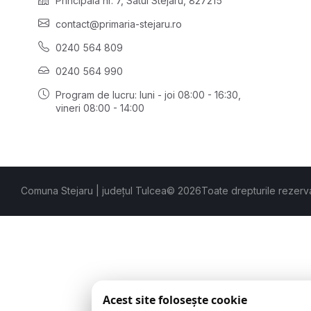
Principală nr. 7, Satul Stejaru, 827215
contact@primaria-stejaru.ro
0240 564 809
0240 564 990
Program de lucru: luni - joi 08:00 - 16:30,
vineri 08:00 - 14:00
Comuna Stejaru | județul Tulcea
© 2026
Toate drepturile rezerv
Acest site folosește cookie