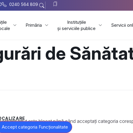
0
0240 564 809
țile
Instituțiile
Primăria
Servicii on
locale
și serviciile publice
urări de Sănăta
OCALIZARE
t este blocat până când acceptați categoria corespunzătoare de cookie-uri.
Accept categoria Funcționalitate