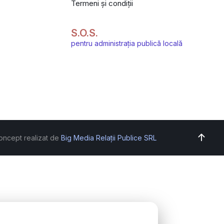
Termeni și condiții
S.O.S.
pentru administrația publică locală
oncept realizat de
Big Media Relații Publice SRL