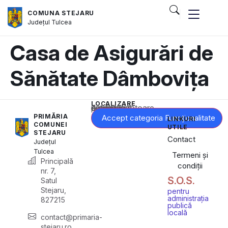
COMUNA STEJARU
Județul
Tulcea
Casa de Asigurări de
Sănătate Dâmbovița
LOCALIZARE
Acest conținut este blocat până când acceptați categoria corespunzătoare de cookie-uri.
PRIMĂRIA
Accept categoria Funcționalitate
LINKURI
COMUNEI
UTILE
STEJARU
Contact
Județul
Tulcea
Termeni și
Principală
condiții
nr. 7,
S.O.S.
Satul
Stejaru,
pentru
administrația
827215
publică
locală
contact@primaria-
stejaru.ro