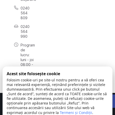
0240
564
809
0240
564
990
Program
de
lucru:
luni - joi
08:00 -
16:30,
Acest site folosește cookie
vineri
08:00 -
Folosim cookie-uri pe site-ul nostru pentru a vă oferi cea
14:00
mai relevantă experiență, reținând preferințele și vizitele
dumneavoastră. Prin efectuarea unui click pe butonul
„Sunt de acord”, sunteți de acord ca TOATE cookie-urile să
Open 
fie utilizate. De asemenea, puteți să refuzați cookie-urile
Concept realizat de
Big Media Relații Publice SRL
opționale prin apăsarea butonului „Refuz”. Prin
continuarea accesării sau utilizării Site-ului web vă
exprimați acordul cu privire la
Comuna
Termeni și Condiții
©
Toate
.