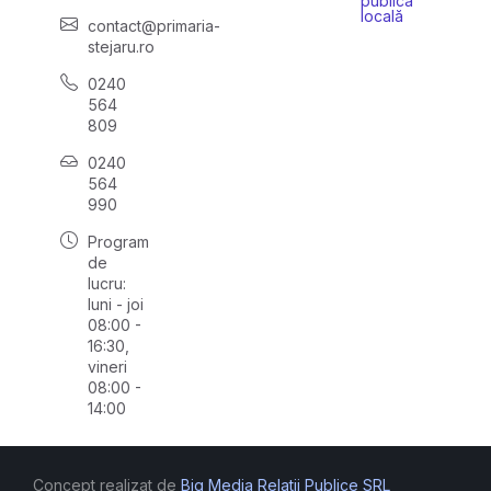
publică
locală
contact@primaria-
stejaru.ro
0240
564
809
0240
564
990
Program
de
lucru:
luni - joi
08:00 -
16:30,
vineri
08:00 -
14:00
Concept realizat de
Big Media Relații Publice SRL