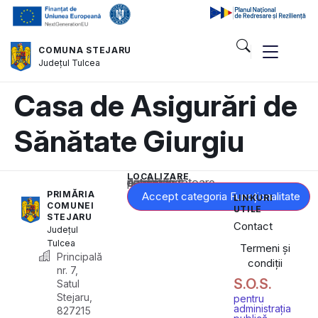
COMUNA STEJARU
Județul
Tulcea
Casa de Asigurări de
Sănătate Giurgiu
LOCALIZARE
Acest conținut este blocat până când acceptați categoria corespunzătoare de cookie-uri.
PRIMĂRIA
Accept categoria Funcționalitate
LINKURI
COMUNEI
UTILE
STEJARU
Contact
Județul
Tulcea
Termeni și
Principală
condiții
nr. 7,
S.O.S.
Satul
Stejaru,
pentru
administrația
827215