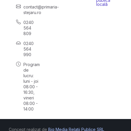
publică
locală
contact@primaria-
stejaru.ro
0240
564
809
0240
564
990
Program
de
lucru:
luni - joi
08:00 -
16:30,
vineri
08:00 -
14:00
Concept realizat de
Big Media Relații Publice SRL