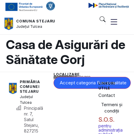
COMUNA STEJARU
Județul
Tulcea
Casa de Asigurări de
Sănătate Gorj
LOCALIZARE
Acest conținut este blocat până când acceptați categoria corespunzătoare de cookie-uri.
PRIMĂRIA
Accept categoria Funcționalitate
LINKURI
COMUNEI
UTILE
STEJARU
Contact
Județul
Tulcea
Termeni și
Principală
condiții
nr. 7,
S.O.S.
Satul
Stejaru,
pentru
administrația
827215