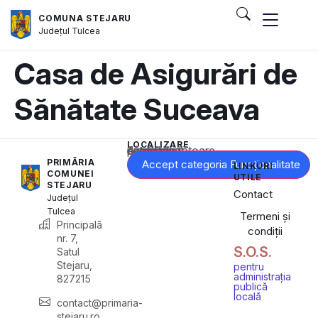
COMUNA STEJARU
Județul
Tulcea
Casa de Asigurări de
Sănătate Suceava
LOCALIZARE
Acest conținut este blocat până când acceptați categoria corespunzătoare de cookie-uri.
PRIMĂRIA
Accept categoria Funcționalitate
LINKURI
COMUNEI
UTILE
STEJARU
Contact
Județul
Tulcea
Termeni și
Principală
condiții
nr. 7,
S.O.S.
Satul
Stejaru,
pentru
administrația
827215
publică
locală
contact@primaria-
stejaru.ro