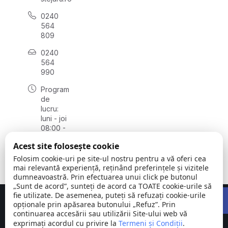
0240
564
809
0240
564
990
Program
de
lucru:
luni - joi
08:00 -
16:30,
Acest site folosește cookie
vineri
08:00 -
Folosim cookie-uri pe site-ul nostru pentru a vă oferi cea
14:00
mai relevantă experiență, reținând preferințele și vizitele
dumneavoastră. Prin efectuarea unui click pe butonul
„Sunt de acord”, sunteți de acord ca TOATE cookie-urile să
Open 
fie utilizate. De asemenea, puteți să refuzați cookie-urile
Concept realizat de
Big Media Relații Publice SRL
opționale prin apăsarea butonului „Refuz”. Prin
continuarea accesării sau utilizării Site-ului web vă
exprimați acordul cu privire la
Comuna
Termeni și Condiții
©
Toate
.