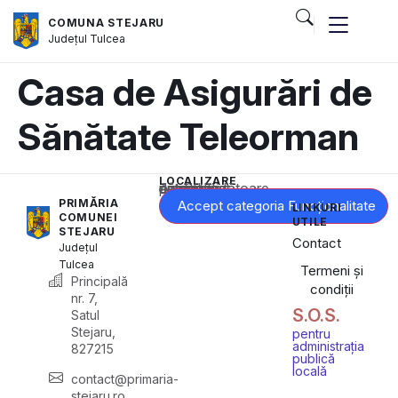
COMUNA STEJARU
Județul
Tulcea
Casa de Asigurări de
Sănătate Teleorman
LOCALIZARE
Acest conținut este blocat până când acceptați categoria corespunzătoare de cookie-uri.
PRIMĂRIA
Accept categoria Funcționalitate
LINKURI
COMUNEI
UTILE
STEJARU
Contact
Județul
Tulcea
Termeni și
Principală
condiții
nr. 7,
S.O.S.
Satul
Stejaru,
pentru
administrația
827215
publică
locală
contact@primaria-
stejaru.ro