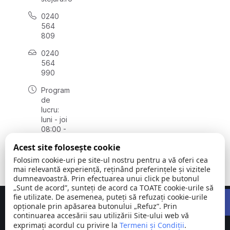
0240
564
809
0240
564
990
Program
de
lucru:
luni - joi
08:00 -
16:30,
Acest site folosește cookie
vineri
08:00 -
Folosim cookie-uri pe site-ul nostru pentru a vă oferi cea
14:00
mai relevantă experiență, reținând preferințele și vizitele
dumneavoastră. Prin efectuarea unui click pe butonul
„Sunt de acord”, sunteți de acord ca TOATE cookie-urile să
Open 
fie utilizate. De asemenea, puteți să refuzați cookie-urile
Concept realizat de
Big Media Relații Publice SRL
opționale prin apăsarea butonului „Refuz”. Prin
continuarea accesării sau utilizării Site-ului web vă
exprimați acordul cu privire la
Comuna
Termeni și Condiții
©
Toate
.