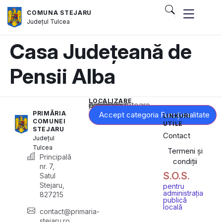
COMUNA STEJARU
Județul
Tulcea
Casa Județeană de
Pensii Alba
LOCALIZARE
Acest conținut este blocat până când acceptați categoria corespunzătoare de cookie-uri.
PRIMĂRIA
Accept categoria Funcționalitate
LINKURI
COMUNEI
UTILE
STEJARU
Contact
Județul
Tulcea
Termeni și
Principală
condiții
nr. 7,
S.O.S.
Satul
Stejaru,
pentru
administrația
827215
publică
locală
contact@primaria-
stejaru.ro