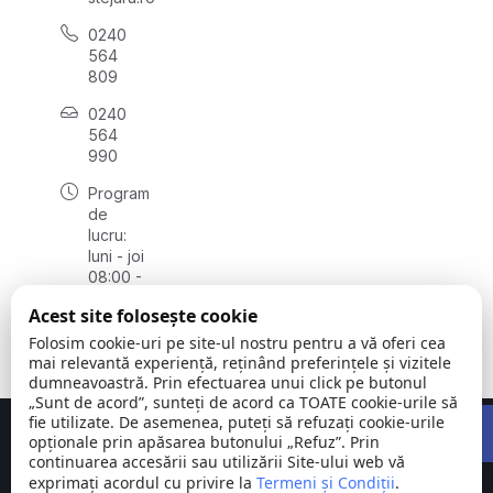
0240
564
809
0240
564
990
Program
de
lucru:
luni - joi
08:00 -
16:30,
Acest site folosește cookie
vineri
08:00 -
Folosim cookie-uri pe site-ul nostru pentru a vă oferi cea
14:00
mai relevantă experiență, reținând preferințele și vizitele
dumneavoastră. Prin efectuarea unui click pe butonul
„Sunt de acord”, sunteți de acord ca TOATE cookie-urile să
Open 
fie utilizate. De asemenea, puteți să refuzați cookie-urile
Concept realizat de
Big Media Relații Publice SRL
opționale prin apăsarea butonului „Refuz”. Prin
continuarea accesării sau utilizării Site-ului web vă
exprimați acordul cu privire la
Comuna
Termeni și Condiții
©
Toate
.