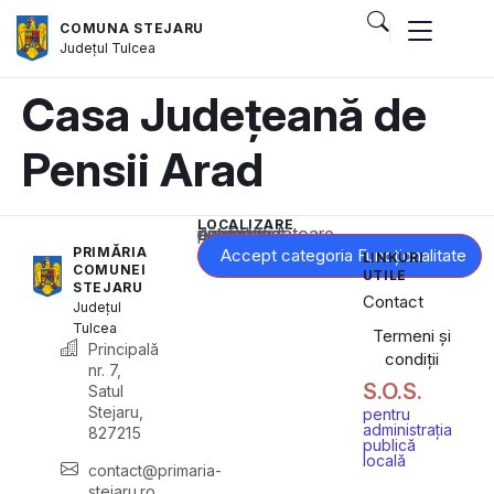
COMUNA STEJARU
Județul
Tulcea
Casa Județeană de
Pensii Arad
LOCALIZARE
Acest conținut este blocat până când acceptați categoria corespunzătoare de cookie-uri.
PRIMĂRIA
Accept categoria Funcționalitate
LINKURI
COMUNEI
UTILE
STEJARU
Contact
Județul
Tulcea
Termeni și
Principală
condiții
nr. 7,
S.O.S.
Satul
Stejaru,
pentru
administrația
827215
publică
locală
contact@primaria-
stejaru.ro