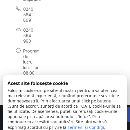
0240
564
809
0240
564
990
Program
de
lucru:
luni - joi
08:00 -
16:30,
Acest site folosește cookie
vineri
08:00 -
Folosim cookie-uri pe site-ul nostru pentru a vă oferi cea
14:00
mai relevantă experiență, reținând preferințele și vizitele
dumneavoastră. Prin efectuarea unui click pe butonul
„Sunt de acord”, sunteți de acord ca TOATE cookie-urile să
Open 
fie utilizate. De asemenea, puteți să refuzați cookie-urile
Concept realizat de
Big Media Relații Publice SRL
opționale prin apăsarea butonului „Refuz”. Prin
continuarea accesării sau utilizării Site-ului web vă
exprimați acordul cu privire la
Comuna
Termeni și Condiții
©
Toate
.