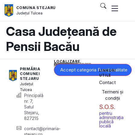
COMUNA STEJARU
Județul
Tulcea
Casa Județeană de
Pensii Bacău
LOCALIZARE
Acest conținut este blocat până când acceptați categoria corespunzătoare de cookie-uri.
PRIMĂRIA
Accept categoria Funcționalitate
LINKURI
COMUNEI
UTILE
STEJARU
Contact
Județul
Tulcea
Termeni și
Principală
condiții
nr. 7,
S.O.S.
Satul
Stejaru,
pentru
administrația
827215
publică
locală
contact@primaria-
stejaru.ro