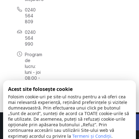
0240
564
809
0240
564
990
Program
de
lucru:
luni - joi
08:00 -
16:30,
Acest site folosește cookie
vineri
08:00 -
Folosim cookie-uri pe site-ul nostru pentru a vă oferi cea
14:00
mai relevantă experiență, reținând preferințele și vizitele
dumneavoastră. Prin efectuarea unui click pe butonul
„Sunt de acord”, sunteți de acord ca TOATE cookie-urile să
Open 
fie utilizate. De asemenea, puteți să refuzați cookie-urile
Concept realizat de
Big Media Relații Publice SRL
opționale prin apăsarea butonului „Refuz”. Prin
continuarea accesării sau utilizării Site-ului web vă
exprimați acordul cu privire la
Comuna
Termeni și Condiții
©
Toate
.