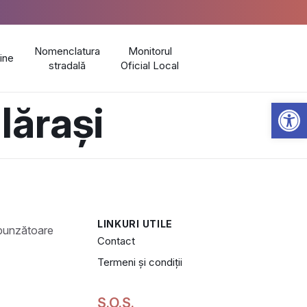
Nomenclatura
Monitorul
line
stradală
Oficial Local
Open 
lărași
LINKURI UTILE
Contact
Termeni și condiții
S.O.S.