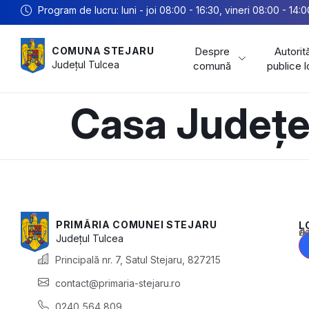
Program de lucru: luni - joi 08:00 - 16:30, vineri 08:00 - 14:0
Despre
Autorită
COMUNA STEJARU
Județul
Tulcea
comună
publice 
Casa Județea
PRIMĂRIA COMUNEI STEJARU
L
Acest conținu
Județul
Tulcea
Principală nr. 7, Satul Stejaru, 827215
contact@primaria-stejaru.ro
0240 564 809