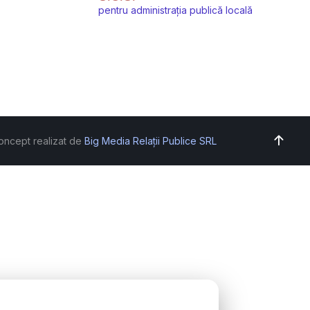
pentru administrația publică locală
oncept realizat de
Big Media Relații Publice SRL