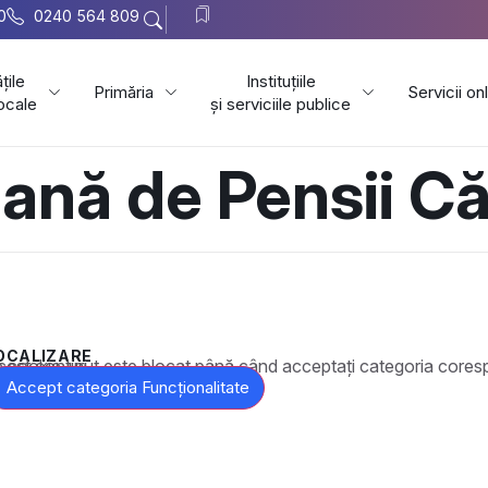
0
0240 564 809
țile
Instituțiile
Primăria
Servicii on
locale
și serviciile publice
nă de Pensii Că
OCALIZARE
t este blocat până când acceptați categoria corespunzătoare de cookie-uri.
Accept categoria Funcționalitate