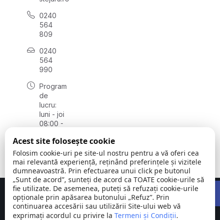
0240
564
809
0240
564
990
Program
de
lucru:
luni - joi
08:00 -
16:30,
Acest site folosește cookie
vineri
08:00 -
Folosim cookie-uri pe site-ul nostru pentru a vă oferi cea
14:00
mai relevantă experiență, reținând preferințele și vizitele
dumneavoastră. Prin efectuarea unui click pe butonul
„Sunt de acord”, sunteți de acord ca TOATE cookie-urile să
Open 
fie utilizate. De asemenea, puteți să refuzați cookie-urile
Concept realizat de
Big Media Relații Publice SRL
opționale prin apăsarea butonului „Refuz”. Prin
continuarea accesării sau utilizării Site-ului web vă
exprimați acordul cu privire la
Comuna
Termeni și Condiții
©
Toate
.