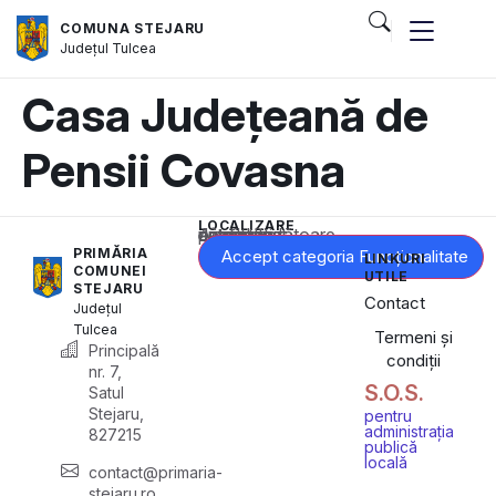
COMUNA STEJARU
Județul
Tulcea
Casa Județeană de
Pensii Covasna
LOCALIZARE
Acest conținut este blocat până când acceptați categoria corespunzătoare de cookie-uri.
PRIMĂRIA
Accept categoria Funcționalitate
LINKURI
COMUNEI
UTILE
STEJARU
Contact
Județul
Tulcea
Termeni și
Principală
condiții
nr. 7,
S.O.S.
Satul
Stejaru,
pentru
administrația
827215
publică
locală
contact@primaria-
stejaru.ro