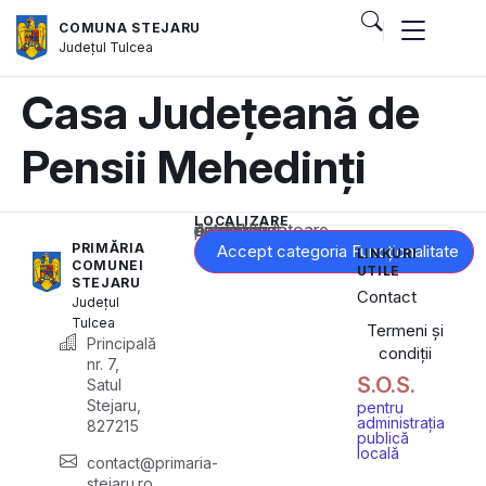
COMUNA STEJARU
Județul
Tulcea
Casa Județeană de
Pensii Mehedinți
LOCALIZARE
Acest conținut este blocat până când acceptați categoria corespunzătoare de cookie-uri.
PRIMĂRIA
Accept categoria Funcționalitate
LINKURI
COMUNEI
UTILE
STEJARU
Contact
Județul
Tulcea
Termeni și
Principală
condiții
nr. 7,
S.O.S.
Satul
Stejaru,
pentru
administrația
827215
publică
locală
contact@primaria-
stejaru.ro