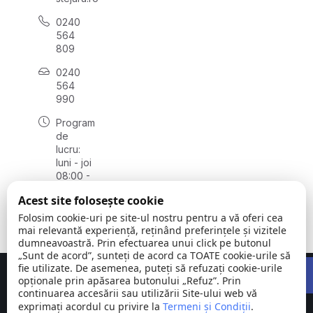
0240
564
809
0240
564
990
Program
de
lucru:
luni - joi
08:00 -
16:30,
Acest site folosește cookie
vineri
08:00 -
Folosim cookie-uri pe site-ul nostru pentru a vă oferi cea
14:00
mai relevantă experiență, reținând preferințele și vizitele
dumneavoastră. Prin efectuarea unui click pe butonul
„Sunt de acord”, sunteți de acord ca TOATE cookie-urile să
Open 
fie utilizate. De asemenea, puteți să refuzați cookie-urile
Concept realizat de
Big Media Relații Publice SRL
opționale prin apăsarea butonului „Refuz”. Prin
continuarea accesării sau utilizării Site-ului web vă
exprimați acordul cu privire la
Comuna
Termeni și Condiții
©
Toate
.