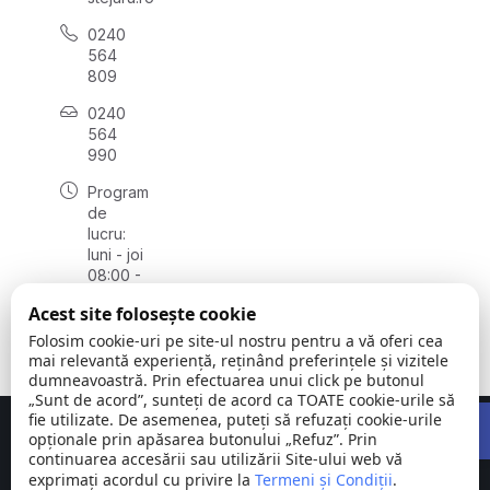
0240
564
809
0240
564
990
Program
de
lucru:
luni - joi
08:00 -
16:30,
Acest site folosește cookie
vineri
08:00 -
Folosim cookie-uri pe site-ul nostru pentru a vă oferi cea
14:00
mai relevantă experiență, reținând preferințele și vizitele
dumneavoastră. Prin efectuarea unui click pe butonul
„Sunt de acord”, sunteți de acord ca TOATE cookie-urile să
Open 
fie utilizate. De asemenea, puteți să refuzați cookie-urile
Concept realizat de
Big Media Relații Publice SRL
opționale prin apăsarea butonului „Refuz”. Prin
continuarea accesării sau utilizării Site-ului web vă
exprimați acordul cu privire la
Comuna
Termeni și Condiții
©
Toate
.