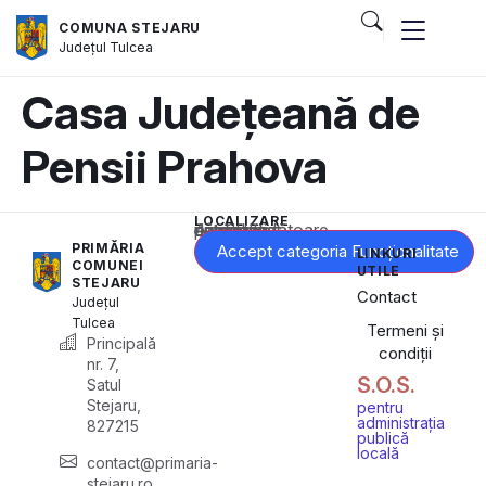
COMUNA STEJARU
Județul
Tulcea
Casa Județeană de
Pensii Prahova
LOCALIZARE
Acest conținut este blocat până când acceptați categoria corespunzătoare de cookie-uri.
PRIMĂRIA
Accept categoria Funcționalitate
LINKURI
COMUNEI
UTILE
STEJARU
Contact
Județul
Tulcea
Termeni și
Principală
condiții
nr. 7,
S.O.S.
Satul
Stejaru,
pentru
administrația
827215
publică
locală
contact@primaria-
stejaru.ro