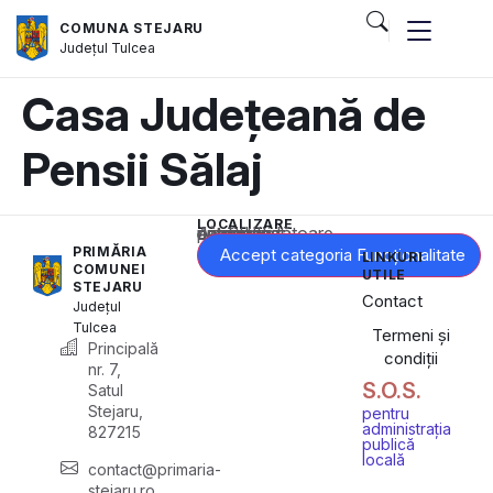
COMUNA STEJARU
Județul
Tulcea
Casa Județeană de
Pensii Sălaj
LOCALIZARE
Acest conținut este blocat până când acceptați categoria corespunzătoare de cookie-uri.
PRIMĂRIA
Accept categoria Funcționalitate
LINKURI
COMUNEI
UTILE
STEJARU
Contact
Județul
Tulcea
Termeni și
Principală
condiții
nr. 7,
S.O.S.
Satul
Stejaru,
pentru
administrația
827215
publică
locală
contact@primaria-
stejaru.ro