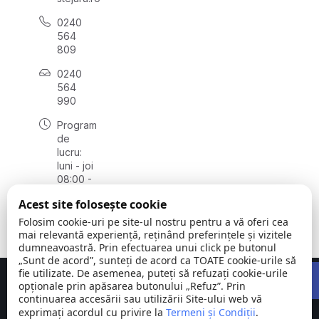
0240
564
809
0240
564
990
Program
de
lucru:
luni - joi
08:00 -
16:30,
Acest site folosește cookie
vineri
08:00 -
Folosim cookie-uri pe site-ul nostru pentru a vă oferi cea
14:00
mai relevantă experiență, reținând preferințele și vizitele
dumneavoastră. Prin efectuarea unui click pe butonul
„Sunt de acord”, sunteți de acord ca TOATE cookie-urile să
Open 
fie utilizate. De asemenea, puteți să refuzați cookie-urile
Concept realizat de
Big Media Relații Publice SRL
opționale prin apăsarea butonului „Refuz”. Prin
continuarea accesării sau utilizării Site-ului web vă
exprimați acordul cu privire la
Comuna
Termeni și Condiții
©
Toate
.