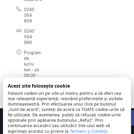
0240
564
809
0240
564
990
Program
de
lucru:
luni - joi
08:00 -
16:30,
Acest site folosește cookie
vineri
08:00 -
Folosim cookie-uri pe site-ul nostru pentru a vă oferi cea
14:00
mai relevantă experiență, reținând preferințele și vizitele
dumneavoastră. Prin efectuarea unui click pe butonul
„Sunt de acord”, sunteți de acord ca TOATE cookie-urile să
Open 
fie utilizate. De asemenea, puteți să refuzați cookie-urile
Concept realizat de
Big Media Relații Publice SRL
opționale prin apăsarea butonului „Refuz”. Prin
continuarea accesării sau utilizării Site-ului web vă
exprimați acordul cu privire la
Comuna
Termeni și Condiții
©
Toate
.