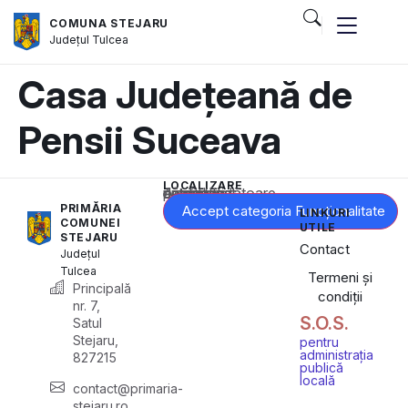
COMUNA STEJARU
Județul
Tulcea
Casa Județeană de
Pensii Suceava
LOCALIZARE
Acest conținut este blocat până când acceptați categoria corespunzătoare de cookie-uri.
PRIMĂRIA
Accept categoria Funcționalitate
LINKURI
COMUNEI
UTILE
STEJARU
Contact
Județul
Tulcea
Termeni și
Principală
condiții
nr. 7,
S.O.S.
Satul
Stejaru,
pentru
administrația
827215
publică
locală
contact@primaria-
stejaru.ro