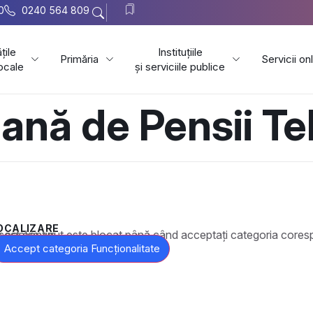
0
0240 564 809
țile
Instituțiile
Primăria
Servicii on
locale
și serviciile publice
ană de Pensii T
OCALIZARE
t este blocat până când acceptați categoria corespunzătoare de cookie-uri.
Accept categoria Funcționalitate