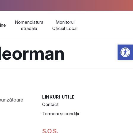
Nomenclatura
Monitorul
line
stradală
Oficial Local
Open 
eleorman
LINKURI UTILE
Contact
Termeni și condiții
S.O.S.