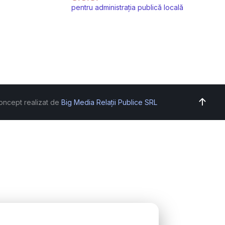
pentru administrația publică locală
oncept realizat de
Big Media Relații Publice SRL