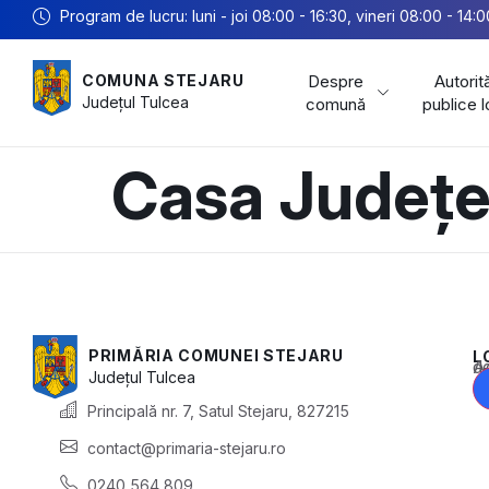
Program de lucru: luni - joi 08:00 - 16:30, vineri 08:00 - 14:0
Despre
Autorită
COMUNA STEJARU
Județul
Tulcea
comună
publice 
Casa Județe
PRIMĂRIA COMUNEI STEJARU
L
Acest conținu
Județul
Tulcea
Principală nr. 7, Satul Stejaru, 827215
contact@primaria-stejaru.ro
0240 564 809