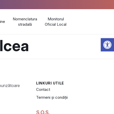
Nomenclatura
Monitorul
line
stradală
Oficial Local
Open 
lcea
LINKURI UTILE
Contact
Termeni și condiții
S.O.S.