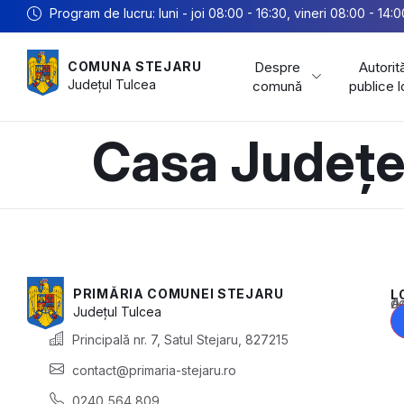
Program de lucru: luni - joi 08:00 - 16:30, vineri 08:00 - 14:0
Despre
Autorită
COMUNA STEJARU
Județul
Tulcea
comună
publice 
Casa Județe
PRIMĂRIA COMUNEI STEJARU
L
Acest conținu
Județul
Tulcea
Principală nr. 7, Satul Stejaru, 827215
contact@primaria-stejaru.ro
0240 564 809