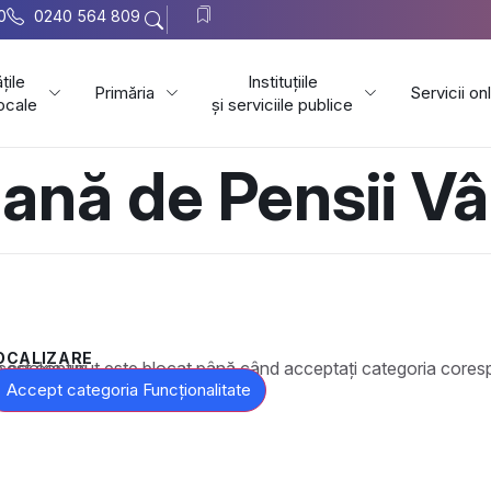
0
0240 564 809
țile
Instituțiile
Primăria
Servicii on
locale
și serviciile publice
ană de Pensii Vâ
OCALIZARE
t este blocat până când acceptați categoria corespunzătoare de cookie-uri.
Accept categoria Funcționalitate