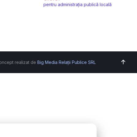
pentru administrația publică locală
oncept realizat de
Big Media Relații Publice SRL