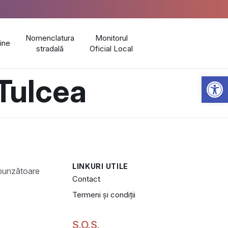
Nomenclatura
Monitorul
line
stradală
Oficial Local
Open 
 Tulcea
LINKURI UTILE
Contact
Termeni și condiții
S.O.S.