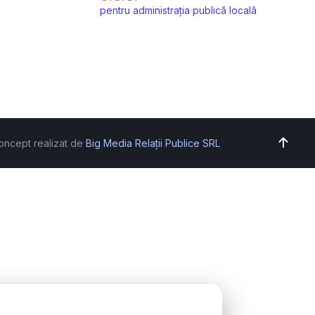
pentru administrația publică locală
oncept realizat de
Big Media Relații Publice SRL