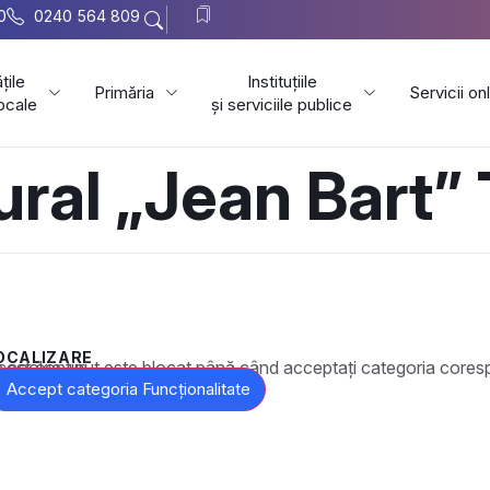
0
0240 564 809
țile
Instituțiile
Primăria
Servicii on
locale
și serviciile publice
ural „Jean Bart”
OCALIZARE
t este blocat până când acceptați categoria corespunzătoare de cookie-uri.
Accept categoria Funcționalitate