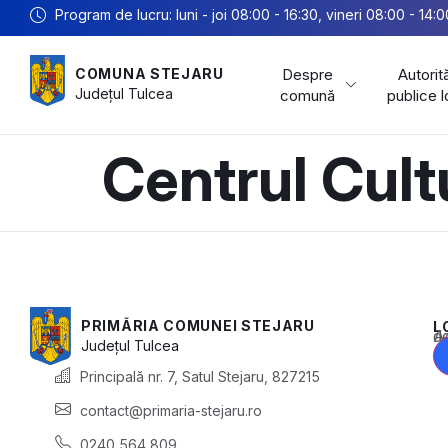
Program de lucru: luni - joi 08:00 - 16:30, vineri 08:00 - 14:0
Despre
Autorită
COMUNA STEJARU
Județul
Tulcea
comună
publice 
Centrul Cult
PRIMĂRIA COMUNEI STEJARU
L
Acest conținu
Județul
Tulcea
Principală nr. 7, Satul Stejaru, 827215
contact@primaria-stejaru.ro
0240 564 809