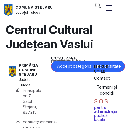
COMUNA STEJARU
Județul
Tulcea
Centrul Cultural
Județean Vaslui
LOCALIZARE
Acest conținut este blocat până când acceptați categoria corespunzătoare de cookie-uri.
PRIMĂRIA
Accept categoria Funcționalitate
LINKURI
COMUNEI
UTILE
STEJARU
Contact
Județul
Tulcea
Termeni și
Principală
condiții
nr. 7,
S.O.S.
Satul
Stejaru,
pentru
administrația
827215
publică
locală
contact@primaria-
stejaru.ro