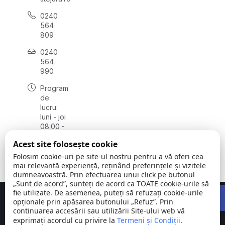
0240
564
809
0240
564
990
Program
de
lucru:
luni - joi
08:00 -
16:30,
Acest site folosește cookie
vineri
08:00 -
Folosim cookie-uri pe site-ul nostru pentru a vă oferi cea
14:00
mai relevantă experiență, reținând preferințele și vizitele
dumneavoastră. Prin efectuarea unui click pe butonul
„Sunt de acord”, sunteți de acord ca TOATE cookie-urile să
Open 
fie utilizate. De asemenea, puteți să refuzați cookie-urile
Concept realizat de
Big Media Relații Publice SRL
opționale prin apăsarea butonului „Refuz”. Prin
continuarea accesării sau utilizării Site-ului web vă
exprimați acordul cu privire la
Comuna
Termeni și Condiții
©
Toate
.