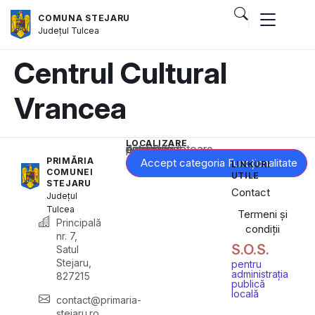
COMUNA STEJARU
Județul
Tulcea
Centrul Cultural
Vrancea
LOCALIZARE
Acest conținut este blocat până când acceptați categoria corespunzătoare de cookie-uri.
PRIMĂRIA
Accept categoria Funcționalitate
LINKURI
COMUNEI
UTILE
STEJARU
Contact
Județul
Tulcea
Termeni și
Principală
condiții
nr. 7,
S.O.S.
Satul
Stejaru,
pentru
administrația
827215
publică
locală
contact@primaria-
stejaru.ro