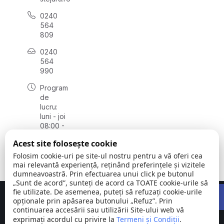
0240
564
809
0240
564
990
Program
de
lucru:
luni - joi
08:00 -
16:30,
Acest site folosește cookie
vineri
08:00 -
Folosim cookie-uri pe site-ul nostru pentru a vă oferi cea
14:00
mai relevantă experiență, reținând preferințele și vizitele
dumneavoastră. Prin efectuarea unui click pe butonul
„Sunt de acord”, sunteți de acord ca TOATE cookie-urile să
Open 
fie utilizate. De asemenea, puteți să refuzați cookie-urile
Concept realizat de
Big Media Relații Publice SRL
opționale prin apăsarea butonului „Refuz”. Prin
continuarea accesării sau utilizării Site-ului web vă
exprimați acordul cu privire la
Comuna
Termeni și Condiții
©
Toate
.