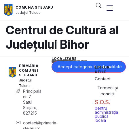
COMUNA STEJARU
Județul
Tulcea
Centrul de Cultură al
Județului Bihor
LOCALIZARE
Acest conținut este blocat până când acceptați categoria corespunzătoare de cookie-uri.
PRIMĂRIA
Accept categoria Funcționalitate
LINKURI
COMUNEI
UTILE
STEJARU
Contact
Județul
Tulcea
Termeni și
Principală
condiții
nr. 7,
S.O.S.
Satul
Stejaru,
pentru
administrația
827215
publică
locală
contact@primaria-
stejaru.ro