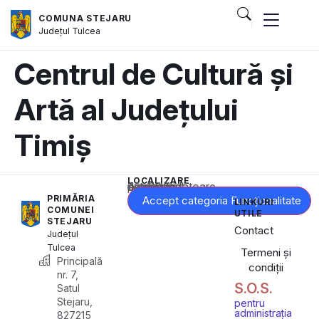
COMUNA STEJARU
Județul
Tulcea
Centrul de Cultură și
Artă al Județului
Timiș
LOCALIZARE
Acest conținut este blocat până când acceptați categoria corespunzătoare de cookie-uri.
PRIMĂRIA
Accept categoria Funcționalitate
LINKURI
COMUNEI
UTILE
STEJARU
Contact
Județul
Tulcea
Termeni și
Principală
condiții
nr. 7,
S.O.S.
Satul
Stejaru,
pentru
administrația
827215