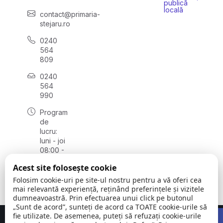
publică
locală
contact@primaria-
stejaru.ro
0240
564
809
0240
564
990
Program
de
lucru:
luni - joi
08:00 -
16:30,
Acest site folosește cookie
vineri
08:00 -
Folosim cookie-uri pe site-ul nostru pentru a vă oferi cea
14:00
mai relevantă experiență, reținând preferințele și vizitele
dumneavoastră. Prin efectuarea unui click pe butonul
„Sunt de acord”, sunteți de acord ca TOATE cookie-urile să
Open 
fie utilizate. De asemenea, puteți să refuzați cookie-urile
Concept realizat de
Big Media Relații Publice SRL