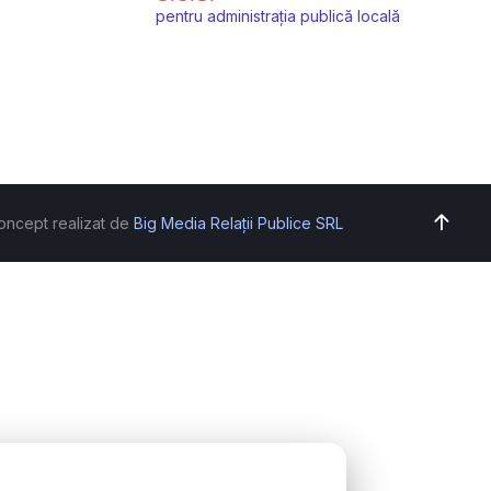
pentru administrația publică locală
oncept realizat de
Big Media Relații Publice SRL