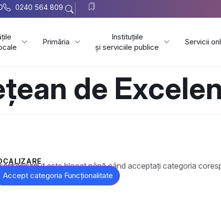
0
0240 564 809
țile
Instituțiile
Primăria
Servicii on
locale
și serviciile publice
ețean de Excele
OCALIZARE
t este blocat până când acceptați categoria corespunzătoare de cookie-uri.
Accept categoria Funcționalitate