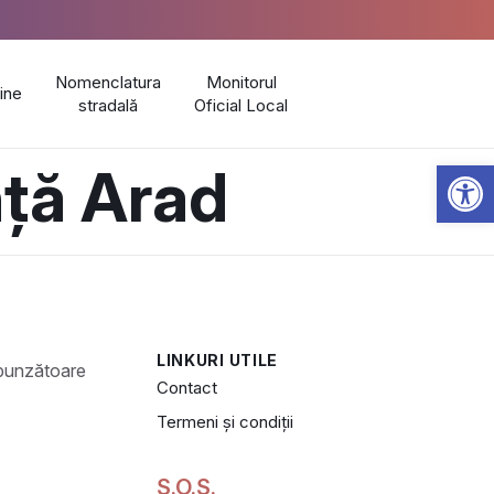
Nomenclatura
Monitorul
line
stradală
Oficial Local
Open 
nță Arad
LINKURI UTILE
Contact
Termeni și condiții
S.O.S.