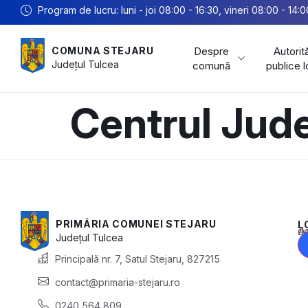
Program de lucru: luni - joi 08:00 - 16:30, vineri 08:00 - 14:0
Despre
Autorită
COMUNA STEJARU
Județul
Tulcea
comună
publice 
Centrul Jud
PRIMĂRIA COMUNEI STEJARU
L
Acest conținu
Județul
Tulcea
Principală nr. 7, Satul Stejaru, 827215
contact@primaria-stejaru.ro
0240 564 809