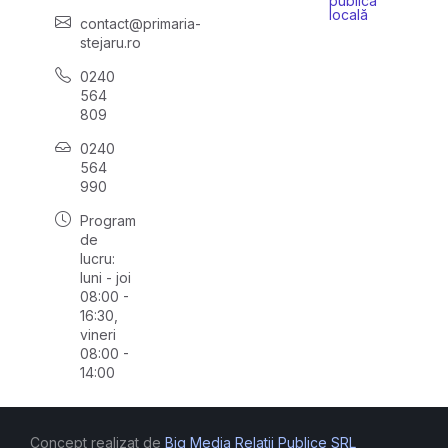
publică
locală
contact@primaria-
stejaru.ro
0240
564
809
0240
564
990
Program
de
lucru:
luni - joi
08:00 -
16:30,
vineri
08:00 -
14:00
Concept realizat de
Big Media Relații Publice SRL