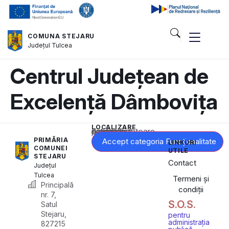
COMUNA STEJARU
Județul
Tulcea
Centrul Județean de
Excelență Dâmbovița
LOCALIZARE
Acest conținut este blocat până când acceptați categoria corespunzătoare de cookie-uri.
PRIMĂRIA
Accept categoria Funcționalitate
LINKURI
COMUNEI
UTILE
STEJARU
Contact
Județul
Tulcea
Termeni și
Principală
condiții
nr. 7,
S.O.S.
Satul
Stejaru,
pentru
administrația
827215