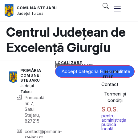
COMUNA STEJARU
Județul
Tulcea
Centrul Județean de
Excelență Giurgiu
LOCALIZARE
Acest conținut este blocat până când acceptați categoria corespunzătoare de cookie-uri.
PRIMĂRIA
Accept categoria Funcționalitate
LINKURI
COMUNEI
UTILE
STEJARU
Contact
Județul
Tulcea
Termeni și
Principală
condiții
nr. 7,
S.O.S.
Satul
Stejaru,
pentru
administrația
827215
publică
locală
contact@primaria-
stejaru.ro