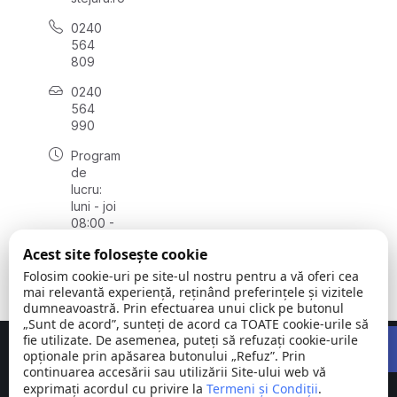
0240
564
809
0240
564
990
Program
de
lucru:
luni - joi
08:00 -
16:30,
Acest site folosește cookie
vineri
08:00 -
Folosim cookie-uri pe site-ul nostru pentru a vă oferi cea
14:00
mai relevantă experiență, reținând preferințele și vizitele
dumneavoastră. Prin efectuarea unui click pe butonul
„Sunt de acord”, sunteți de acord ca TOATE cookie-urile să
Open 
fie utilizate. De asemenea, puteți să refuzați cookie-urile
Concept realizat de
Big Media Relații Publice SRL
opționale prin apăsarea butonului „Refuz”. Prin
continuarea accesării sau utilizării Site-ului web vă
exprimați acordul cu privire la
Comuna
Termeni și Condiții
©
Toate
.