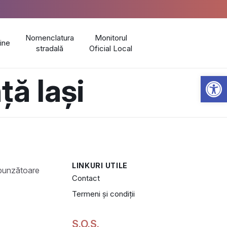
Nomenclatura
Monitorul
line
stradală
Oficial Local
Open 
ă Iași
LINKURI UTILE
Contact
Termeni și condiții
S.O.S.