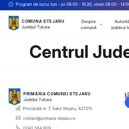
Program de lucru: luni - joi 08:00 - 16:30, vineri 08:00 - 14:0
Despre
Autorită
COMUNA STEJARU
Județul
Tulcea
comună
publice 
Centrul Jude
PRIMĂRIA COMUNEI STEJARU
L
Acest conținu
Județul
Tulcea
Principală nr. 7, Satul Stejaru, 827215
contact@primaria-stejaru.ro
0240 564 809