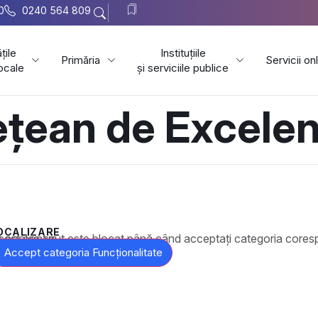
0
0240 564 809
țile
Instituțiile
Primăria
Servicii on
locale
și serviciile publice
țean de Excelenț
OCALIZARE
t este blocat până când acceptați categoria corespunzătoare de cookie-uri.
Accept categoria Funcționalitate