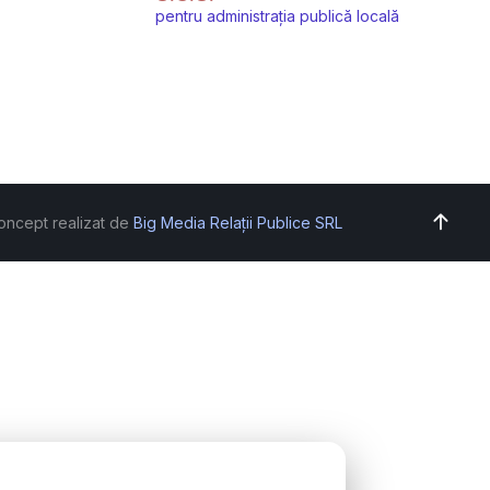
pentru administrația publică locală
oncept realizat de
Big Media Relații Publice SRL