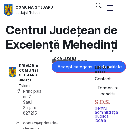
COMUNA STEJARU
Județul
Tulcea
Centrul Județean de
Excelență Mehedinți
LOCALIZARE
Acest conținut este blocat până când acceptați categoria corespunzătoare de cookie-uri.
PRIMĂRIA
Accept categoria Funcționalitate
LINKURI
COMUNEI
UTILE
STEJARU
Contact
Județul
Tulcea
Termeni și
Principală
condiții
nr. 7,
S.O.S.
Satul
Stejaru,
pentru
administrația
827215
publică
locală
contact@primaria-
stejaru.ro