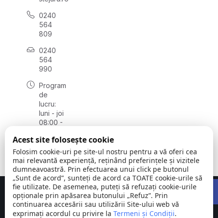
0240
564
809
0240
564
990
Program
de
lucru:
luni - joi
08:00 -
16:30,
Acest site folosește cookie
vineri
08:00 -
Folosim cookie-uri pe site-ul nostru pentru a vă oferi cea
14:00
mai relevantă experiență, reținând preferințele și vizitele
dumneavoastră. Prin efectuarea unui click pe butonul
„Sunt de acord”, sunteți de acord ca TOATE cookie-urile să
Open 
fie utilizate. De asemenea, puteți să refuzați cookie-urile
Concept realizat de
Big Media Relații Publice SRL
opționale prin apăsarea butonului „Refuz”. Prin
continuarea accesării sau utilizării Site-ului web vă
exprimați acordul cu privire la
Comuna
Termeni și Condiții
©
Toate
.