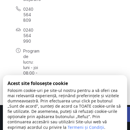
0240
564
809
0240
564
990
Program
de
lucru:
luni - joi
08:00 -
16:30,
Acest site folosește cookie
vineri
08:00 -
Folosim cookie-uri pe site-ul nostru pentru a vă oferi cea
14:00
mai relevantă experiență, reținând preferințele și vizitele
dumneavoastră. Prin efectuarea unui click pe butonul
„Sunt de acord”, sunteți de acord ca TOATE cookie-urile să
Open 
fie utilizate. De asemenea, puteți să refuzați cookie-urile
Concept realizat de
Big Media Relații Publice SRL
opționale prin apăsarea butonului „Refuz”. Prin
continuarea accesării sau utilizării Site-ului web vă
exprimați acordul cu privire la
Comuna
Termeni și Condiții
©
Toate
.