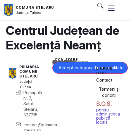
COMUNA STEJARU
Județul
Tulcea
Centrul Județean de
Excelență Neamț
LOCALIZARE
Acest conținut este blocat până când acceptați categoria corespunzătoare de cookie-uri.
PRIMĂRIA
Accept categoria Funcționalitate
LINKURI
COMUNEI
UTILE
STEJARU
Contact
Județul
Tulcea
Termeni și
Principală
condiții
nr. 7,
S.O.S.
Satul
Stejaru,
pentru
administrația
827215
publică
locală
contact@primaria-
stejaru.ro