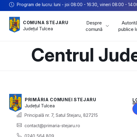
Program de lucru: luni - joi 08:00 - 16:30, vineri 08:00 - 14:0
Despre
Autorită
COMUNA STEJARU
Județul
Tulcea
comună
publice 
Centrul Jud
PRIMĂRIA COMUNEI STEJARU
L
Acest conținu
Județul
Tulcea
Principală nr. 7, Satul Stejaru, 827215
contact@primaria-stejaru.ro
0240 564 809