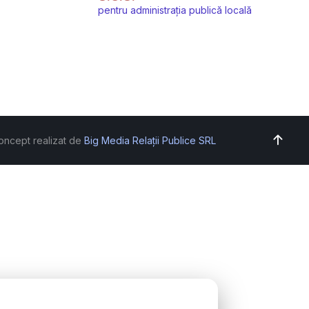
pentru administrația publică locală
oncept realizat de
Big Media Relații Publice SRL