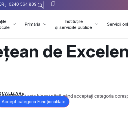
0
0240 564 809
țile
Instituțiile
Primăria
Servicii on
locale
și serviciile publice
ețean de Excele
OCALIZARE
t este blocat până când acceptați categoria corespunzătoare de cookie-uri.
Accept categoria Funcționalitate