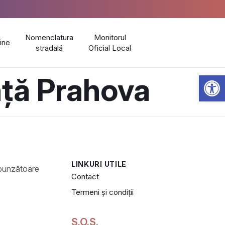
Nomenclatura
Monitorul
line
stradală
Oficial Local
Open 
nță Prahova
LINKURI UTILE
Contact
Termeni și condiții
S.O.S.