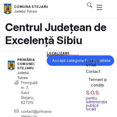
COMUNA STEJARU
Județul
Tulcea
Centrul Județean de
Excelență Sibiu
LOCALIZARE
Acest conținut este blocat până când acceptați categoria corespunzătoare de cookie-uri.
PRIMĂRIA
Accept categoria Funcționalitate
LINKURI
COMUNEI
UTILE
STEJARU
Contact
Județul
Tulcea
Termeni și
Principală
condiții
nr. 7,
S.O.S.
Satul
Stejaru,
pentru
administrația
827215
publică
locală
contact@primaria-
stejaru.ro