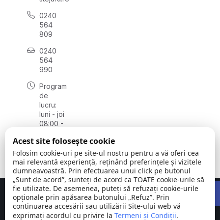
0240
564
809
0240
564
990
Program
de
lucru:
luni - joi
08:00 -
16:30,
Acest site folosește cookie
vineri
08:00 -
Folosim cookie-uri pe site-ul nostru pentru a vă oferi cea
14:00
mai relevantă experiență, reținând preferințele și vizitele
dumneavoastră. Prin efectuarea unui click pe butonul
„Sunt de acord”, sunteți de acord ca TOATE cookie-urile să
Open 
fie utilizate. De asemenea, puteți să refuzați cookie-urile
Concept realizat de
Big Media Relații Publice SRL
opționale prin apăsarea butonului „Refuz”. Prin
continuarea accesării sau utilizării Site-ului web vă
exprimați acordul cu privire la
Comuna
Termeni și Condiții
©
Toate
.