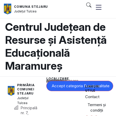
COMUNA STEJARU
Județul
Tulcea
Centrul Județean de
Resurse și Asistență
Educațională
Maramureș
LOCALIZARE
Acest conținut este blocat până când acceptați categoria corespunzătoare de cookie-uri.
PRIMĂRIA
Accept categoria Funcționalitate
LINKURI
COMUNEI
UTILE
STEJARU
Contact
Județul
Tulcea
Termeni și
Principală
condiții
nr. 7,