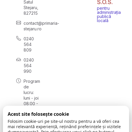
S.O.S.
Satul
Stejaru,
pentru
administrația
827215
publică
locală
contact@primaria-
stejaru.ro
0240
564
809
0240
564
990
Program
de
lucru:
luni - joi
08:00 -
16:30,
Acest site folosește cookie
vineri
08:00 -
Folosim cookie-uri pe site-ul nostru pentru a vă oferi cea
14:00
mai relevantă experiență, reținând preferințele și vizitele
dumneavoastră. Prin efectuarea unui click pe butonul