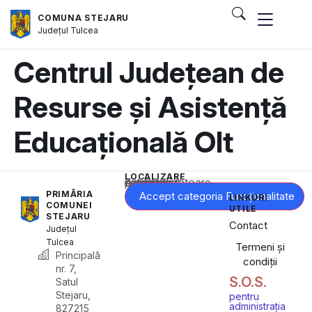
COMUNA STEJARU
Județul
Tulcea
Centrul Județean de
Resurse și Asistență
Educațională Olt
LOCALIZARE
Acest conținut este blocat până când acceptați categoria corespunzătoare de cookie-uri.
PRIMĂRIA
Accept categoria Funcționalitate
LINKURI
COMUNEI
UTILE
STEJARU
Contact
Județul
Tulcea
Termeni și
Principală
condiții
nr. 7,
S.O.S.
Satul
Stejaru,
pentru
administrația
827215