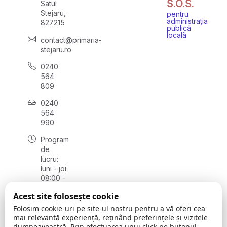
S.O.S.
Satul
Stejaru,
pentru
administrația
827215
publică
locală
contact@primaria-
stejaru.ro
0240
564
809
0240
564
990
Program
de
lucru:
luni - joi
08:00 -
16:30,
Acest site folosește cookie
vineri
08:00 -
Folosim cookie-uri pe site-ul nostru pentru a vă oferi cea
14:00
mai relevantă experiență, reținând preferințele și vizitele
dumneavoastră. Prin efectuarea unui click pe butonul