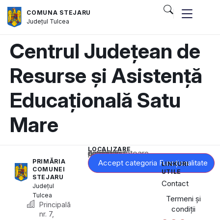
COMUNA STEJARU
Județul
Tulcea
Centrul Județean de
Resurse și Asistență
Educațională Satu
Mare
LOCALIZARE
Acest conținut este blocat până când acceptați categoria corespunzătoare de cookie-uri.
PRIMĂRIA
Accept categoria Funcționalitate
LINKURI
COMUNEI
UTILE
STEJARU
Contact
Județul
Tulcea
Termeni și
Principală
condiții
nr. 7,