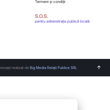
Termeni și condiții
S.O.S.
pentru administrația publică locală
oncept realizat de
Big Media Relații Publice SRL