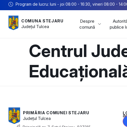
Program de lucru: luni - joi 08:00 - 16:30, vineri 08:00 - 14:0
Despre
Autorită
COMUNA STEJARU
Județul
Tulcea
comună
publice 
Centrul Jude
Educațional
PRIMĂRIA COMUNEI STEJARU
L
Acest conținu
Județul
Tulcea