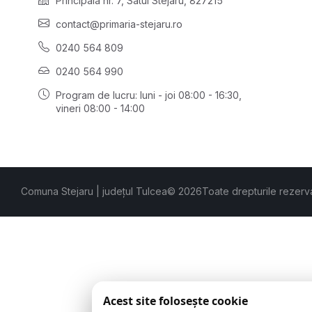
Principală nr. 7, Satul Stejaru, 827215
contact@primaria-stejaru.ro
0240 564 809
0240 564 990
Program de lucru: luni - joi 08:00 - 16:30,
vineri 08:00 - 14:00
Comuna Stejaru | județul Tulcea
© 2026
Toate drepturile rezerv
Acest site folosește cookie