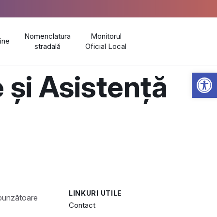
Nomenclatura
Monitorul
line
stradală
Oficial Local
Open 
 și Asistență
LINKURI UTILE
Contact