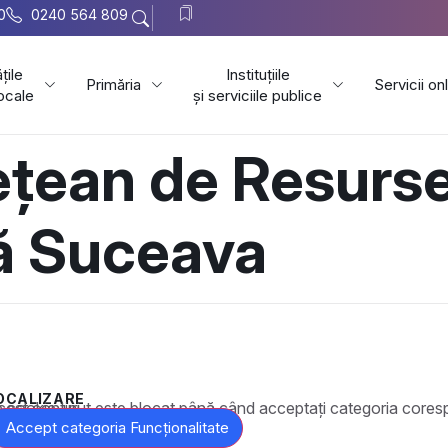
0
0240 564 809
țile
Instituțiile
Primăria
Servicii on
locale
și serviciile publice
țean de Resurse
ă Suceava
OCALIZARE
t este blocat până când acceptați categoria corespunzătoare de cookie-uri.
Accept categoria Funcționalitate