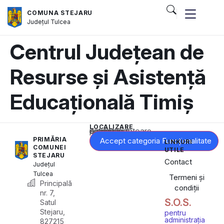
COMUNA STEJARU
Județul
Tulcea
Centrul Județean de
Resurse și Asistență
Educațională Timiș
LOCALIZARE
Acest conținut este blocat până când acceptați categoria corespunzătoare de cookie-uri.
PRIMĂRIA
Accept categoria Funcționalitate
LINKURI
COMUNEI
UTILE
STEJARU
Contact
Județul
Tulcea
Termeni și
Principală
condiții
nr. 7,
S.O.S.
Satul
Stejaru,
pentru
administrația
827215