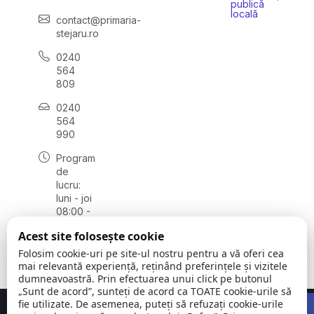
publică
locală
contact@primaria-
stejaru.ro
0240
564
809
0240
564
990
Program
de
lucru:
luni - joi
08:00 -
16:30,
Acest site folosește cookie
vineri
08:00 -
Folosim cookie-uri pe site-ul nostru pentru a vă oferi cea
14:00
mai relevantă experiență, reținând preferințele și vizitele
dumneavoastră. Prin efectuarea unui click pe butonul
„Sunt de acord”, sunteți de acord ca TOATE cookie-urile să
Open 
fie utilizate. De asemenea, puteți să refuzați cookie-urile
Concept realizat de
Big Media Relații Publice SRL