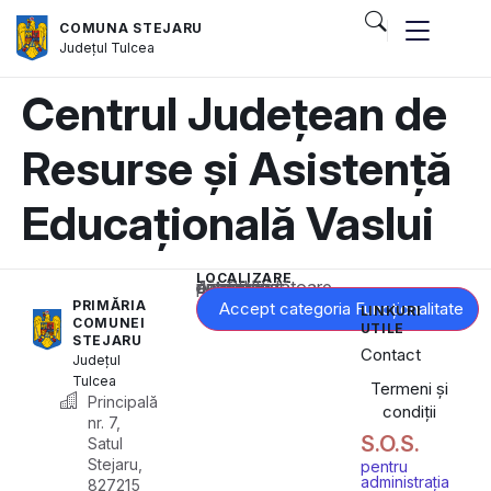
COMUNA STEJARU
Județul
Tulcea
Centrul Județean de
Resurse și Asistență
Educațională Vaslui
LOCALIZARE
Acest conținut este blocat până când acceptați categoria corespunzătoare de cookie-uri.
PRIMĂRIA
Accept categoria Funcționalitate
LINKURI
COMUNEI
UTILE
STEJARU
Contact
Județul
Tulcea
Termeni și
Principală
condiții
nr. 7,
S.O.S.
Satul
Stejaru,
pentru
administrația
827215