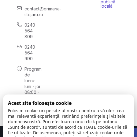
publică
locală
contact@primaria-
stejaru.ro
0240
564
809
0240
564
990
Program
de
lucru:
luni - joi
08:00 -
16:30,
Acest site folosește cookie
vineri
08:00 -
Folosim cookie-uri pe site-ul nostru pentru a vă oferi cea
14:00
mai relevantă experiență, reținând preferințele și vizitele
dumneavoastră. Prin efectuarea unui click pe butonul
„Sunt de acord”, sunteți de acord ca TOATE cookie-urile să
Open 
fie utilizate. De asemenea, puteți să refuzați cookie-urile
Concept realizat de
Big Media Relații Publice SRL