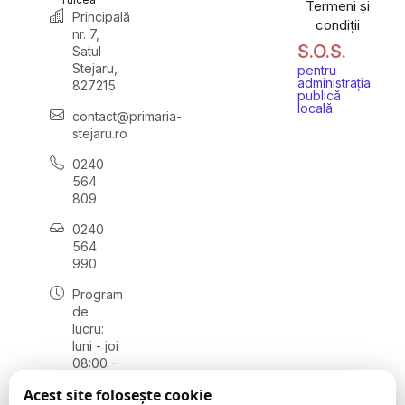
Termeni și
Principală
condiții
nr. 7,
S.O.S.
Satul
Stejaru,
pentru
administrația
827215
publică
locală
contact@primaria-
stejaru.ro
0240
564
809
0240
564
990
Program
de
lucru:
luni - joi
08:00 -
16:30,
Acest site folosește cookie
vineri