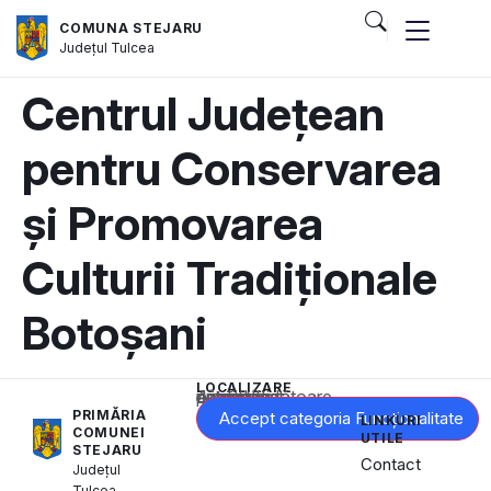
COMUNA STEJARU
Județul
Tulcea
Centrul Județean
pentru Conservarea
și Promovarea
Culturii Tradiționale
Botoșani
LOCALIZARE
Acest conținut este blocat până când acceptați categoria corespunzătoare de cookie-uri.
PRIMĂRIA
Accept categoria Funcționalitate
LINKURI
COMUNEI
UTILE
STEJARU
Contact
Județul
Tulcea