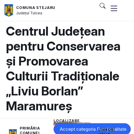
COMUNA STEJARU
Județul
Tulcea
Centrul Județean
pentru Conservarea
și Promovarea
Culturii Tradiționale
„Liviu Borlan”
Maramureș
LOCALIZARE
Acest conținut este blocat până când acceptați categoria corespunzătoare de cookie-uri.
PRIMĂRIA
Accept categoria Funcționalitate
LINKURI
COMUNEI