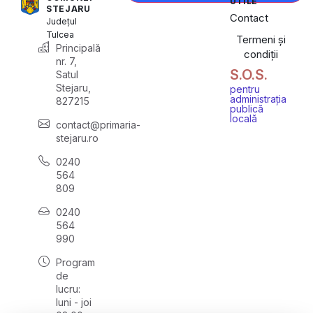
UTILE
STEJARU
Contact
Județul
Tulcea
Termeni și
Principală
condiții
nr. 7,
S.O.S.
Satul
Stejaru,
pentru
administrația
827215
publică
locală
contact@primaria-
stejaru.ro
0240
564
809
0240
564
990
Program
de
lucru:
luni - joi