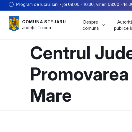
Program de lucru: luni - joi 08:00 - 16:30, vineri 08:00 - 14:0
Despre
Autorită
COMUNA STEJARU
Județul
Tulcea
comună
publice 
Centrul Jud
Promovarea C
Mare