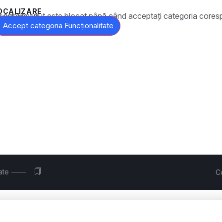
OCALIZARE
t este blocat până când acceptați categoria corespunzătoare de cookie-uri.
Accept categoria Funcționalitate
ate
C