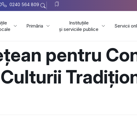
0
0240 564 809
țile
Instituțiile
Primăria
Servicii on
locale
și serviciile publice
ețean pentru Con
ulturii Tradițio