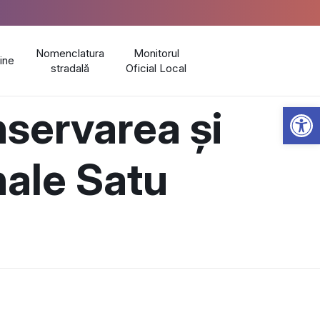
Nomenclatura
Monitorul
line
stradală
Oficial Local
Open 
servarea și
nale Satu