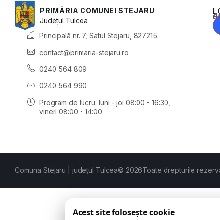
PRIMĂRIA COMUNEI STEJARU
L
Acest conținu
Județul
Tulcea
Principală nr. 7, Satul Stejaru, 827215
contact@primaria-stejaru.ro
0240 564 809
0240 564 990
Program de lucru: luni - joi 08:00 - 16:30,
vineri 08:00 - 14:00
Comuna Stejaru | județul Tulcea
© 2026
Toate drepturile rezerv
Acest site folosește cookie